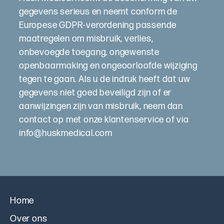
gegevens serieus en neemt conform de
Europese GDPR-verordening passende
maatregelen om misbruik, verlies,
onbevoegde toegang, ongewenste
openbaarmaking en ongeoorloofde wijziging
tegen te gaan. Als u de indruk heeft dat uw
gegevens niet goed beveiligd zijn of er
aanwijzingen zijn van misbruik, neem dan
contact op met onze klantenservice of via
info@huskmedical.com
Home
Over ons