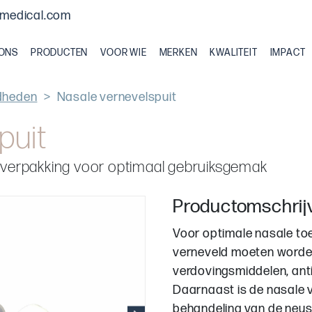
medical.com
 ONS
PRODUCTEN
VOOR WIE
MERKEN
KWALITEIT
IMPACT
gdheden
>
Nasale vernevelspuit
puit
sterverpakking voor optimaal gebruiksgemak
Productomschrij
Voor optimale nasale to
verneveld moeten worden 
verdovingsmiddelen, antih
Daarnaast is de nasale 
behandeling van de neush