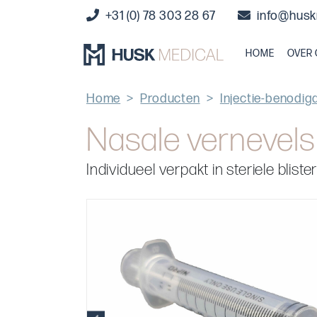
+31 (0) 78 303 28 67
info@husk
HOME
OVER
Home
>
Producten
>
Injectie-benodi
Nasale vernevels
Individueel verpakt in steriele bli