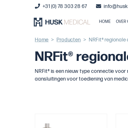
+31 (0) 78 303 28 67
info@husk
HOME
OVER
Home
>
Producten
>
NRFit® regionale
NRFit® regiona
NRFit® is een nieuw type connectie voor
aansluitingen voor toediening van medica