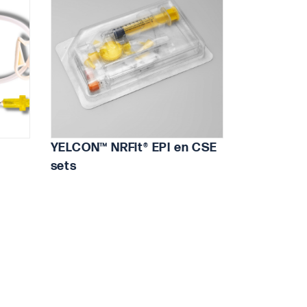
YELCON™ NRFit® EPI en CSE
sets