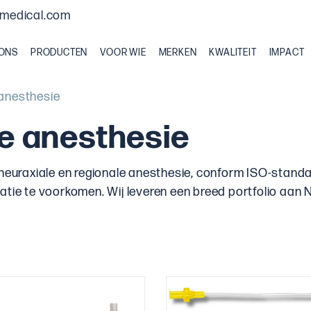
medical.com
 ONS
PRODUCTEN
VOOR WIE
MERKEN
KWALITEIT
IMPACT
 anesthesie
le anesthesie
 neuraxiale en regionale anesthesie, conform ISO-stand
tie te voorkomen. Wij leveren een breed portfolio aan NR