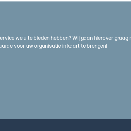
service we u te bieden hebben? Wij gaan hierover graag 
rde voor uw organisatie in kaart te brengen!