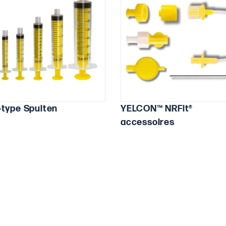
-type Spuiten
YELCON™ NRFit®
accessoires